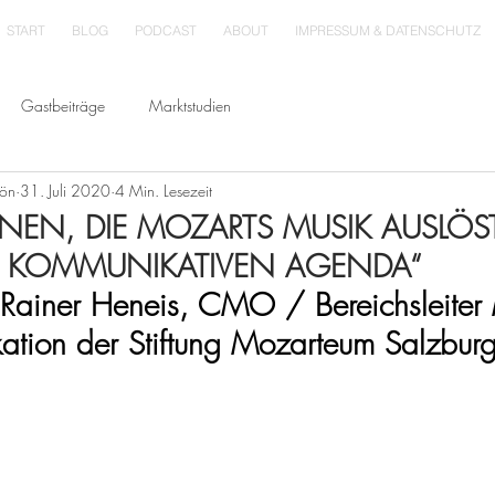
START
BLOG
PODCAST
ABOUT
IMPRESSUM & DATENSCHUTZ
Gastbeiträge
Marktstudien
hön
31. Juli 2020
4 Min. Lesezeit
NEN, DIE MOZARTS MUSIK AUSLÖST
ER KOMMUNIKATIVEN AGENDA“
Rainer Heneis, CMO / Bereichsleiter 
tion der Stiftung Mozarteum Salzbur