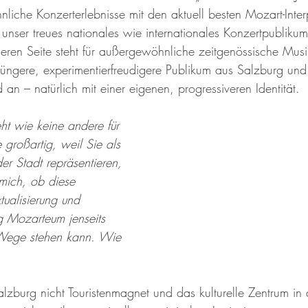
iche Konzerterlebnisse mit den aktuell besten Mozart-Interp
unser treues nationales wie internationales Konzertpublikum
en Seite steht für außergewöhnliche zeitgenössische Musi
 jüngere, experimentierfreudigere Publikum aus Salzburg un
n – natürlich mit einer eigenen, progressiveren Identität. 
ht wie keine andere für 
e großartig, weil Sie als 
der Stadt repräsentieren, 
 mich, ob diese 
tualisierung und 
ng Mozarteum jenseits 
Wege stehen kann. Wie 
burg nicht Touristenmagnet und das kulturelle Zentrum in d