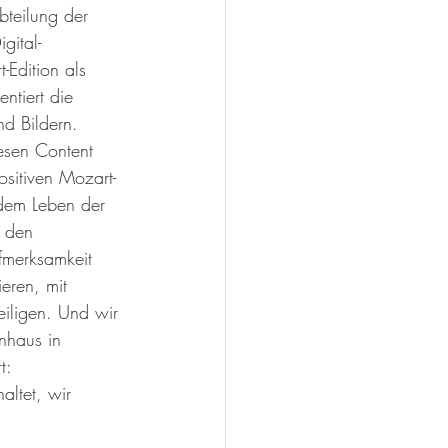
teilung der 
gital-
Edition als 
ntiert die 
d Bildern. 
esen Content 
ositiven Mozart-
dem Leben der 
 den 
fmerksamkeit 
eren, mit 
eiligen. Und wir 
nhaus in 
t: 
ltet, wir 