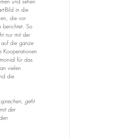
sammen und sehen 
-Bild in die 
en, die vor 
n berichtet. So 
ht nur mit der 
auf die ganze 
te Kooperationen 
imonial für das 
an vielen 
und die 
 sprechen, geht 
mit der 
den 