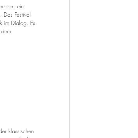
reten, ein 
. Das Festival 
k im Dialog. Es 
d dem 
er klassischen 