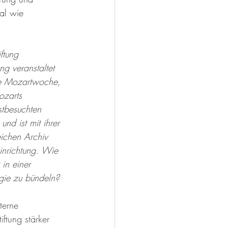
al wie 
ftung 
ng veranstaltet 
ie Mozartwoche, 
ozarts 
tbesuchten 
und ist mit ihrer 
ichen Archiv 
inrichtung. Wie 
 in einer 
gie zu bündeln?
terne 
ftung stärker 