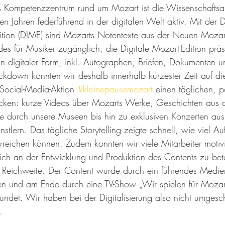
s Kompetenzzentrum rund um Mozart ist die Wissenschaftsab
len Jahren federführend in der digitalen Welt aktiv. Mit der Di
dition (DIME) sind Mozarts Notentexte aus der Neuen Mozart-
s für Musiker zugänglich, die Digitale Mozart-Edition präse
n digitaler Form, inkl. Autographen, Briefen, Dokumenten un
down konnten wir deshalb innerhalb kürzester Zeit auf di
 Social-Media-Aktion 
#kleinepausemozart
 einen täglichen, p
icken: kurze Videos über Mozarts Werke, Geschichten aus 
e durch unsere Museen bis hin zu exklusiven Konzerten aus
lern. Das tägliche Storytelling zeigte schnell, wie viel Au
rreichen können. Zudem konnten wir viele Mitarbeiter motivi
sich an der Entwicklung und Produktion des Contents zu bet
t Reichweite. Der Content wurde durch ein führendes Medie
n und am Ende durch eine TV-Show „Wir spielen für Mozar
et. Wir haben bei der Digitalisierung also nicht umgescha
.