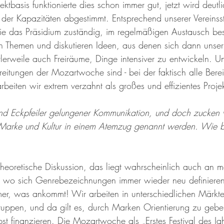
ektbasis funktionierte dies schon immer gut, jetzt wird deutli
der Kapazitäten abgestimmt. Entsprechend unserer Vereinssta
tegie das Präsidium zuständig, im regelmäßigen Austausch be
 Themen und diskutieren Ideen, aus denen sich dann unser
ttlerweile auch Freiräume, Dinge intensiver zu entwickeln. 
eitungen der Mozartwoche sind - bei der faktisch alle Berei
 arbeiten wir extrem verzahnt als großes und effizientes Proje
ind Eckpfeiler gelungener Kommunikation, und doch zucken v
Marke und Kultur in einem Atemzug genannt werden. Wie 
theoretische Diskussion, das liegt wahrscheinlich auch an m
 wo sich Genrebezeichnungen immer wieder neu definieren
er, was ankommt! Wir arbeiten in unterschiedlichen Märkte
gruppen, und da gilt es, durch Marken Orientierung zu gebe
bst finanzieren. Die Mozartwoche als „Erstes Festival des Jahr