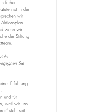
ch früher 
tuten ist in der 
sprechen wir 
 Aktionsplan 
Und wenn wir 
che der Stiftung 
ktteam.
iele 
begegnen Sie 
einer Erfahrung 
. 
n und für 
n, weil wir uns 
es“ steht seit 