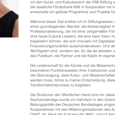
ich den Kunst- und Kulturbereich der KfW Stiftung 
die staatliche Förderbank KfW. In Kooperation mit in
entwickelte ich globale Programme und Projekte fü
Während dieser Zeit erlebte ich im Stiftungswesen u
einen grundlegenden Wandel: die Notwendigkeit hin
Professionalisierung, die mit einer zeitgemäßen Fü
sind heute Cultural Leaders, die eine klare Vision 
begeistern können, die sich innovativ mit Digitalis
Finanzierungsmodellen auseinandersetzen. Und die 
Wichtigsten sind, sondern die, für die sie arbeiten 
das Publikum, die Partner und die Köpfe im eigene
Die Leidenschaft für die Künste und die Wissenscha
besonderen Funktionsweisen ihrer Institutionen und
die Überzeugung, dass Kultur- und Wissenschaft
werden muss, führte zu meiner Entscheidung, diese
Transformationsprozess zu begleiten.
Die Strukturen der öffentlichen Hand sind mir dabei 
Sachverständige wurde ich mehrfach in den Untera
Bildungspolitik des Deutschen Bundestages eingela
Kooperationen mit den Mittlerorganisationen des Au
DAAD, ifa, Haus der Kulturen der Welt), und ich k