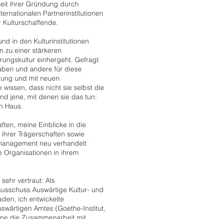
seit ihrer Gründung durch
ternationalen Partnerinstitutionen
r Kulturschaffende.
nd in den Kulturinstitutionen
 zu einer stärkeren
hrungskultur einhergeht. Gefragt
haben und andere für diese
ierung und mit neuen
wissen, dass nicht sie selbst die
und jene, mit denen sie das tun:
n Haus.
ften, meine Einblicke in die
 ihrer Trägerschaften sowie
smanagement neu verhandelt
 Organisationen in ihrem
sehr vertraut: Als
usschuss Auswärtige Kultur- und
den, ich entwickelte
swärtigen Amtes (Goethe-Institut,
enne die Zusammenarbeit mit