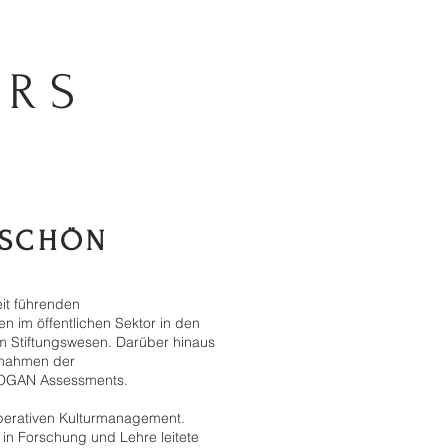
ERS
RSCHÖN
eit führenden
n im öffentlichen Sektor in den
im Stiftungswesen. Darüber hinaus
aßnahmen der
r HOGAN Assessments.
perativen Kulturmanagement.
n Forschung und Lehre leitete