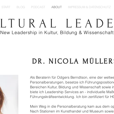
START
BLOG
PODCAST
ABOUT
IMPRESSUM & DATENSCHUTZ
LTURAL LEAD
New
Leadership in Kultur, Bildung & Wissenschaft
DR. NICOLA MÜLLE
Als Beraterin für Odgers Berndtson, eine der weltw
Personalberatungen, besetze ich Führungspositione
Bereichen Kultur, Bildung und Wissenschaft sowie 
biete ich Leadership Services an - individuelle M
Führungskräfteentwicklung. Ich bin zertifiziert fü
Mein Weg in die Personalberatung kam aus dem o
Nach Stationen im Kunsthandel und Museum sowie i