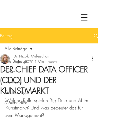
Beitrag
Alle Beiträge
Dr. Nicola Müllerschön
Alle Beiträge
5. Juni 2020
1 Min. Lesezeit
DER CHIEF DATA OFFICER
News
(CDO) UND DER
Interviews
KUNSTMARKT
Gastbeiträge
Welche Rolle spielen Big Data und AI im 
Marktstudien
Kunstmarkt? Und was bedeutet das für 
sein Management? 