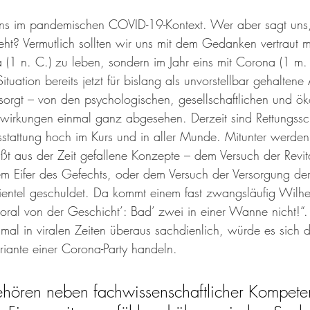
 uns im pandemischen COVID-19-Kontext. Wer aber sagt uns,
eht? Vermutlich sollten wir uns mit dem Gedanken vertraut 
 (1 n. C.) zu leben, sondern im Jahr eins mit Corona (1 m. 
 Situation bereits jetzt für bislang als unvorstellbar gehalten
gesorgt – von den psychologischen, gesellschaftlichen und ö
twirkungen einmal ganz abgesehen. Derzeit sind Rettungssc
usstattung hoch im Kurs und in aller Munde. Mitunter werde
ßt aus der Zeit gefallene Konzepte – dem Versuch der Revita
em Eifer des Gefechts, oder dem Versuch der Versorgung der
lientel geschuldet. Da kommt einem fast zwangsläufig Wilhe
ral von der Geschicht’: Bad’ zwei in einer Wanne nicht!“. 
mal in viralen Zeiten überaus sachdienlich, würde es sich
riante einer Corona-Party handeln. 
ehören neben fachwissenschaftlicher Kompete