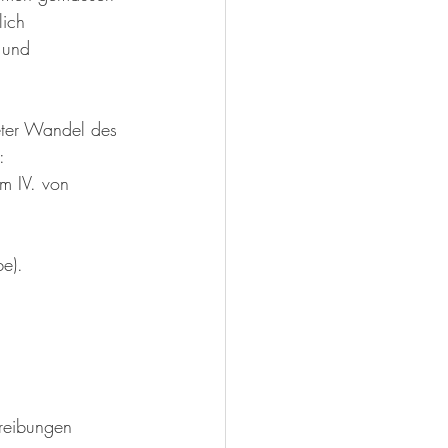
ich 
 und 
teter Wandel des 
:
m IV. von 
e).
reibungen 