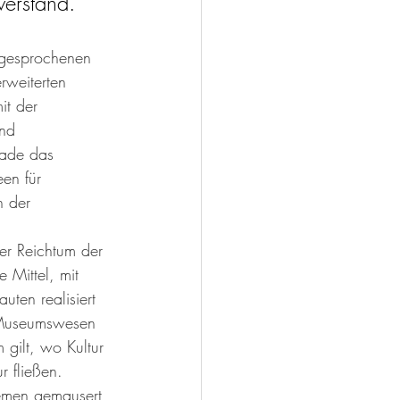
verstand.
sgesprochenen 
rweiterten 
it der 
nd 
rade das 
en für 
n der 
er Reichtum der 
 Mittel, mit 
uten realisiert 
 Museumswesen 
 gilt, wo Kultur 
r fließen. 
temen gemausert 