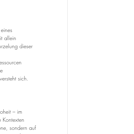
 eines 
 allein 
urzelung dieser 
essourcen 
e 
ersteht sich.
oheit – im 
e Kontexten 
gene, sondern auf 