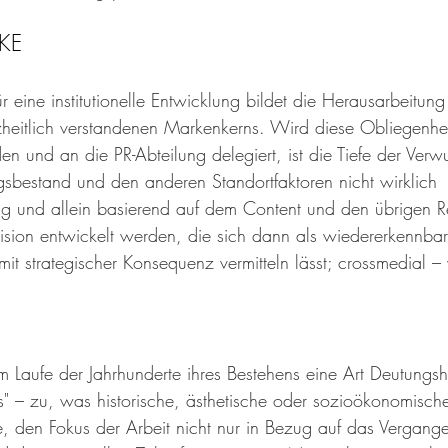
KE 
eine institutionelle Entwicklung bildet die Herausarbeitung
eitlich verstandenen Markenkerns. Wird diese Obliegenheit
n und an die PR-Abteilung delegiert, ist die Tiefe der Verw
bestand und den anderen Standortfaktoren nicht wirklich 
 und allein basierend auf dem Content und den übrigen R
sion entwickelt werden, die sich dann als wiedererkennbar
it strategischer Konsequenz vermitteln lässt; crossmedial – v
aufe der Jahrhunderte ihres Bestehens eine Art Deutungsh
s" – zu, was historische, ästhetische oder sozioökonomisch
eute, den Fokus der Arbeit nicht nur in Bezug auf das Vergan