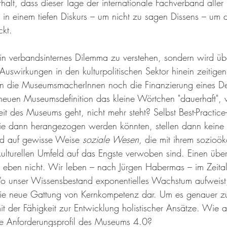
halt, dass dieser Tage der internationale Fachverband aller 
in einem tiefen Diskurs – um nicht zu sagen Dissens – um d
ckt.
s ein verbandsinternes Dilemma zu verstehen, sondern wird üb
Auswirkungen in den kulturpolitischen Sektor hinein zeitig
den die MuseumsmacherInnen noch die Finanzierung eines De
neuen Museumsdefinition das kleine Wörtchen "dauerhaft",
stheit des Museums geht, nicht mehr steht? Selbst Best-Practic
ie dann herangezogen werden könnten, stellen dann keine
d auf gewisse Weise 
soziale Wesen
, die mit ihrem sozioö
lturellen Umfeld auf das Engste verwoben sind. Einen über
 eben nicht. Wir leben – nach Jürgen Habermas – im Zeital
o unser Wissensbestand exponentielles Wachstum aufweist, 
die neue Gattung von Kernkompetenz dar. Um es genauer zu
it der Fähigkeit zur Entwicklung holistischer Ansätze. Wie a
te Anforderungsprofil des Museums 4.0?