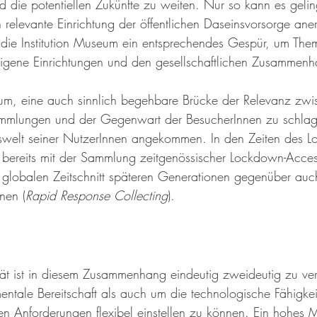
 die potentiellen Zukünfte zu weiten. Nur so kann es geli
ch relevante Einrichtung der öffentlichen Daseinsvorsorge ane
 die Institution Museum ein entsprechendes Gespür, um The
 eigene Einrichtungen und den gesellschaftlichen Zusammen
m, eine auch sinnlich begehbare Brücke der Relevanz
zwi
mmlungen und der Gegenwart der BesucherInnen zu schlage
swelt seiner NutzerInnen angekommen. In den Zeiten des 
bereits mit der Sammlung zeitgenössischer Lockdown-Acces
lobalen Zeitschnitt späteren Generationen gegenüber auch
nen (
Rapid Response Collecting
).
ität ist in diesem Zusammenhang eindeutig zweideutig zu ve
ntale Bereitschaft als auch um die technologische Fähigkeit
n Anforderungen flexibel einstellen zu können. Ein hohes 