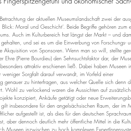
hes Fingerspitzengefühl und ökonomischer Sach
Betrachtung der aktuellen Museumslandschaft zwei der au
Blick: Moral und Geschicht‘. Beide Begriffe gehören zum e
ms. Auch im Kulturbereich hat längst der Markt – und dam
gehalten, und sei es um die Einwerbung von Forschungs- u
ie Akquisition von Sponsoren. Wenn man so will, stellte ge
er Ehre (Pierre Bourdieu) den Sehnsuchtsfaktor dar, der Muse
 besonders attraktiv erschienen ließ. Dabei haben Museen i
r weniger Sorgfalt darauf verwandt, im Vorfeld einer 
 genauer zu hinterfragen, aus welcher Quelle sich denn d
rt. Wohl zu verlockend waren die Aussichten auf zusätzliche
rojekte konzipiert, Ankäufe getätigt oder neue Erweiterungsba
 gilt insbesondere für den angelsächsischen Raum, der im
tlicher aufgestellt ist, als dies für den deutschen Sprachraum
st, aber dennoch deutlich mehr öffentliche Mittel in die Kultu
 sich Museen inzwischen zu hoch komplexen ExpertInnensys