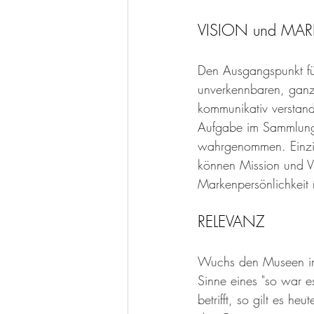
VISION und MAR
Den Ausgangspunkt für 
unverkennbaren, ganzh
kommunikativ verstande
Aufgabe im Sammlungs
wahrgenommen. Einzig
können Mission und Vi
Markenpersönlichkeit m
RELEVANZ 
Wuchs den Museen im L
Sinne eines "so war e
betrifft, so gilt es h