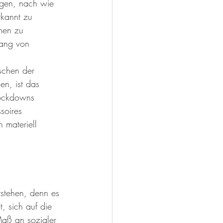
ngen, nach wie 
rkannt zu 
men zu 
hang von 
schen der 
n, ist das 
Lockdowns 
soires 
 materiell 
rstehen, denn es 
, sich auf die 
Maß an sozialer 