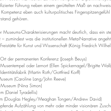
fizierter Führung neben einem gerüttelten Maß an nachweisl
r Kompetenz eben auch kulturpolitisches Fingerspitzengefühl
stand gehören. 
der Museums-Charakterisierungen macht deutlich, dass ein s
ist – zumindest was die institutionellen Meta-Narrative angeht
eistätte für Kunst und Wissenschaft (König Friedrich Wilhel
rt der permanenten Konferenz (Joseph Beuys)
usentempel oder Lernort (Ellen Spickernagel/Brigitte Walb
entitätsfabrik (Martin Roth/Gottfried Korff) 
Museum (Caroline Lang/John Reeve)
e Museum (Nina Simon)
(Daniel Tyradellis)
um (Douglas Hegley/Meaghan Tongen/Andrew David)
höpfende Aufzählung von mehr oder minder visionären Zusch