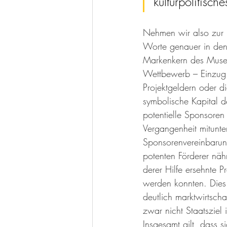
kulturpolitisc
Nehmen wir also zur 
Worte genauer in den 
Markenkern des Museu
Wettbewerb – Einzug 
Projektgeldern oder d
symbolische Kapital d
potentielle Sponsoren
Vergangenheit mitunte
Sponsorenvereinbarung
potenten Förderer näh
derer Hilfe ersehnte P
werden konnten. Dies
deutlich marktwirtschaf
zwar nicht Staatsziel i
Insgesamt gilt, dass