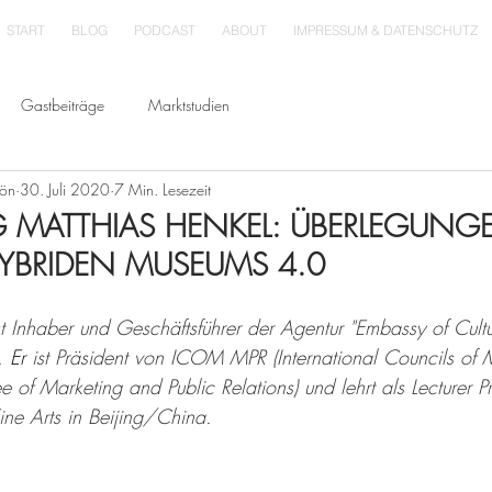
START
BLOG
PODCAST
ABOUT
IMPRESSUM & DATENSCHUTZ
Gastbeiträge
Marktstudien
hön
30. Juli 2020
7 Min. Lesezeit
G MATTHIAS HENKEL: ÜBERLEGUN
HYBRIDEN MUSEUMS 4.0
t Inhaber und Geschäftsführer der Agentur "Embassy of Cultur
. 
Er 
ist Präsident von ICOM MPR (International Councils of
e of Marketing and Public Relations) und lehrt als Lecturer P
ne Arts in Beijing/China.