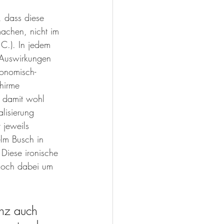
 dass diese 
machen, nicht im 
C.). In jedem 
e Auswirkungen 
konomisch-
hirme 
n damit wohl 
lisierung 
 jeweils 
lm Busch in 
Diese ironische 
 doch dabei um 
nz auch 