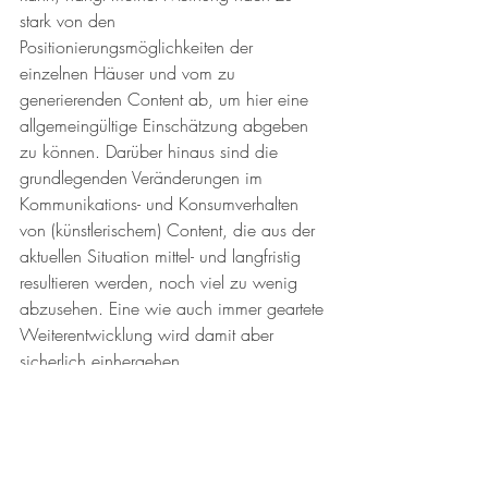
stark von den 
Positionierungsmöglichkeiten der 
einzelnen Häuser und vom zu 
generierenden Content ab, um hier eine 
allgemeingültige Einschätzung abgeben 
zu können. Darüber hinaus sind die 
grundlegenden Veränderungen im 
Kommunikations- und Konsumverhalten 
von (künstlerischem) Content, die aus der 
aktuellen Situation mittel- und langfristig 
resultieren werden, noch viel zu wenig 
abzusehen. Eine wie auch immer geartete 
Weiterentwicklung wird damit aber 
sicherlich einhergehen.
Bernhard Utz ist seit 2018 
Kaufmännischer Direktor des Salzburger 
Landestheaters. Von 2009 bis 2017 war 